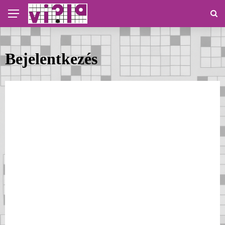
Bejelentkezés
Felhasználónév vagy e-mail cím
Jelszó
Maradjak bejelentkezve